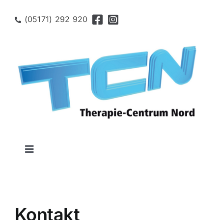
Zum
Inhalt
(05171) 292 920
springen
Toggle
Navigation
Startseite
Med. Fitnesstraining
Kontakt